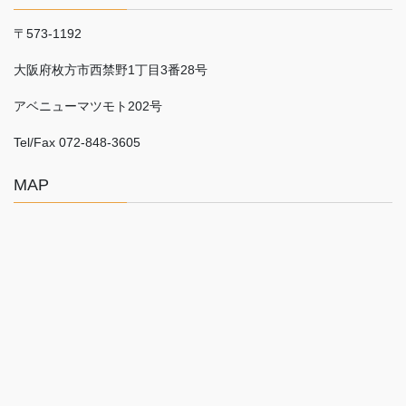
〒573-1192
大阪府枚方市西禁野
1
丁目
3
番
28
号
アベニューマツモト
202
号
Tel/Fax 072-848-3605
MAP